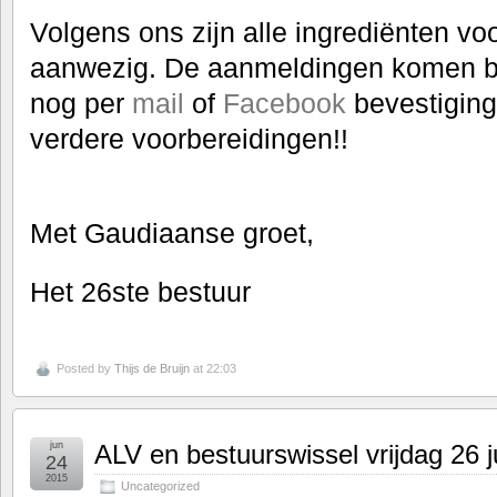
Volgens ons zijn alle ingrediënten vo
aanwezig. De aanmeldingen komen b
nog per
mail
of
Facebook
bevestiging
verdere voorbereidingen!!
Met Gaudiaanse groet,
Het 26ste bestuur
Posted by
Thijs de Bruijn
at 22:03
jun
ALV en bestuurswissel vrijdag 26 j
24
2015
Uncategorized