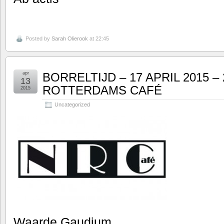
Posted by
Sarah Olierook
at 22:45
apr
BORRELTIJD – 17 APRIL 2015 –
13
ROTTERDAMS CAFÉ
2015
Uncategorized
Waarde Gaudium,