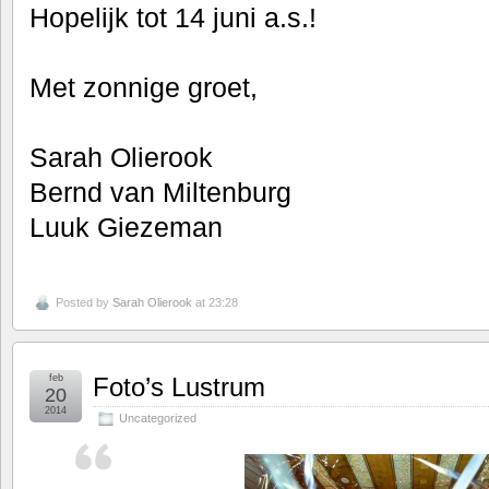
Hopelijk tot 14 juni a.s.!
Met zonnige groet,
Sarah Olierook
Bernd van Miltenburg
Luuk Giezeman
Posted by
Sarah Olierook
at 23:28
feb
Foto’s Lustrum
20
2014
Uncategorized